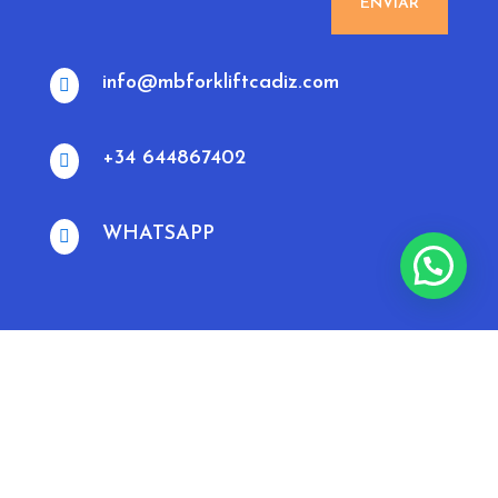
ENVIAR
info@mbforkliftcadiz.com

+34 644867402

WHATSAPP

MBforklift Cádiz todos los derechos reservados 2020 ©
Aviso legal
Política de cookies
Política de privacidad
Fregadoras Industriales Cádiz y Sevilla
Neleda