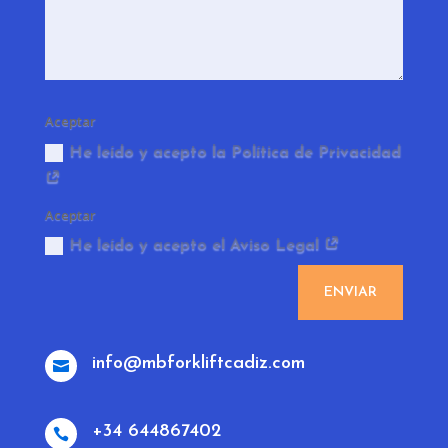
Aceptar
He leído y acepto la Política de Privacidad
Aceptar
He leído y acepto el Aviso Legal
ENVIAR
info@mbforkliftcadiz.com

+34 644867402
