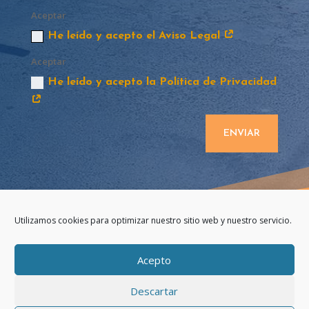
Aceptar
He leído y acepto el Aviso Legal
Aceptar
He leído y acepto la Política de Privacidad
ENVIAR
Utilizamos cookies para optimizar nuestro sitio web y nuestro servicio.
Acepto
MBforklift Cádiz todos los derechos reservados 2020 ©
Descartar
Aviso legal
Política de cookies
Política de privacidad
Fregadoras Industriales Cádiz y Sevilla