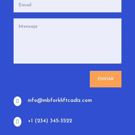
ENVIAR
info@mbforkliftcadiz.com

+1 (234) 345-3522
